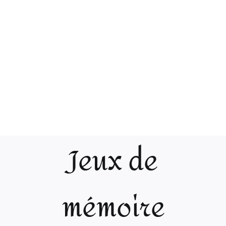
Jeux de
mémoire