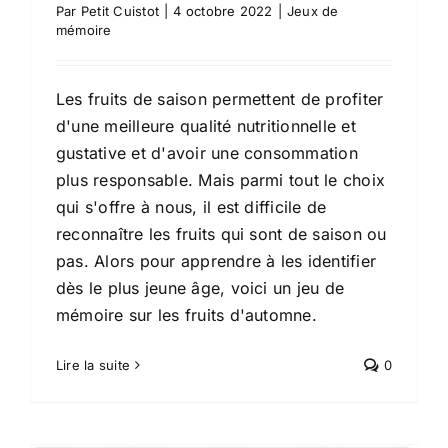
Par
Petit Cuistot
|
4 octobre 2022
|
Jeux de
mémoire
Les fruits de saison permettent de profiter
d'une meilleure qualité nutritionnelle et
gustative et d'avoir une consommation
plus responsable. Mais parmi tout le choix
qui s'offre à nous, il est difficile de
reconnaître les fruits qui sont de saison ou
pas. Alors pour apprendre à les identifier
dès le plus jeune âge, voici un jeu de
mémoire sur les fruits d'automne.
Lire la suite
0