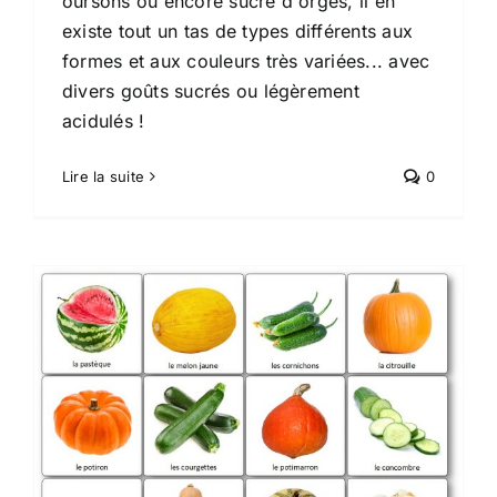
oursons ou encore sucre d'orges, il en
existe tout un tas de types différents aux
formes et aux couleurs très variées... avec
divers goûts sucrés ou légèrement
acidulés !
Lire la suite
0
Jeu de mémoire des
cucurbitacées – un jeu pour
apprendre à mieux les
connaître