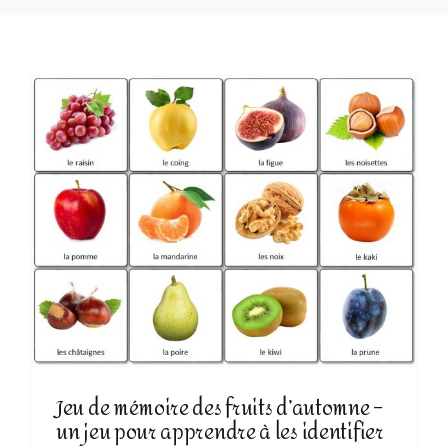
Jeu de mémoire des fruits
d’automne – un jeu pour
apprendre à les identifier
Jeux de mémoire
Jeu de mémoire des fruits d’automne –
un jeu pour apprendre à les identifier