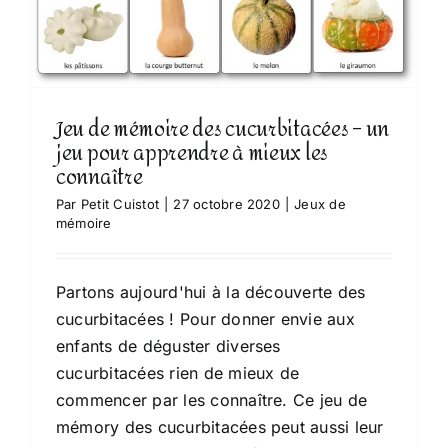
Jeux de mémoire
Jeu de mémoire des cucurbitacées – un
jeu pour apprendre à mieux les
connaître
Par
Petit Cuistot
|
27 octobre 2020
|
Jeux de
mémoire
Partons aujourd'hui à la découverte des
cucurbitacées ! Pour donner envie aux
enfants de déguster diverses
cucurbitacées rien de mieux de
commencer par les connaître. Ce jeu de
mémory des cucurbitacées peut aussi leur