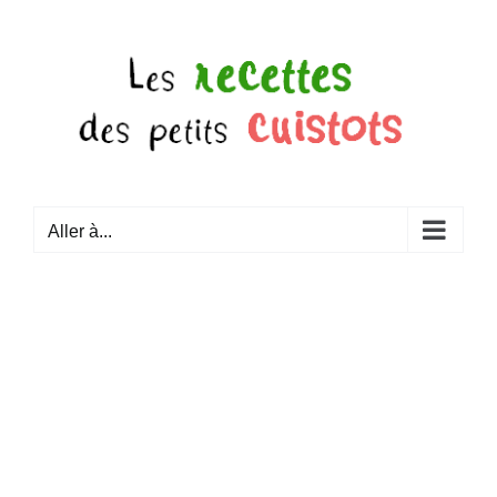
Passer
au
contenu
Aller à...