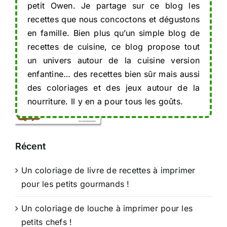
petit Owen. Je partage sur ce blog les
Comptine
Naty-Boyer
recettes que nous concoctons et dégustons
« A… A…
en famille. Bien plus qu’un simple blog de
A… J’ai du
recettes de cuisine, ce blog propose tout
chocolat »
« Petit ours
un univers autour de la cuisine version
est bien
enfantine… des recettes bien sûr mais aussi
malade »
des coloriages et des jeux autour de la
poésie de
nourriture. Il y en a pour tous les goûts.
Raymond
Lichet
Récent
Un coloriage de livre de recettes à imprimer
pour les petits gourmands !
Un coloriage de louche à imprimer pour les
petits chefs !