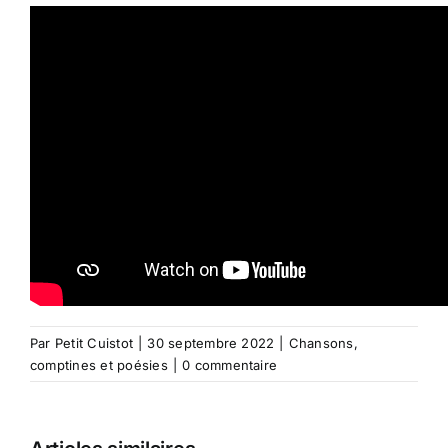
Par
Petit Cuistot
|
30 septembre 2022
|
Chansons,
comptines et poésies
|
0 commentaire