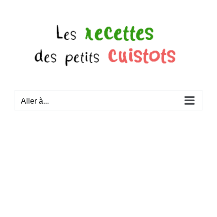
Passer
au
contenu
Aller à...