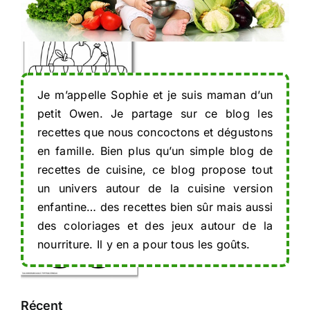
petits
Un joli
gourmands
coloriage
!
de panier
du marché
à imprimer
Coloriage
Je m’appelle Sophie et je suis maman d’un
!
d’un
petit Owen. Je partage sur ce blog les
presse-
recettes que nous concoctons et dégustons
citron avec
en famille. Bien plus qu’un simple blog de
modèle à
recettes de cuisine, ce blog propose tout
imprimer
Coloriage
un univers autour de la cuisine version
gratuitement
de cerises
enfantine… des recettes bien sûr mais aussi
kawaii avec
des coloriages et des jeux autour de la
modèle à
nourriture. Il y en a pour tous les goûts.
imprimer
gratuitement
Récent